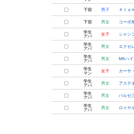
下宿
男子
Ａｔａ
下宿
男女
コーポ
学生
女子
シャン
アパ
学生
男女
エクセ
アパ
学生
男女
MKハ
アパ
学生
女子
カーサ
マン
学生
男女
アステ
アパ
学生
男女
パルセ
アパ
学生
男女
ロイヤ
アパ