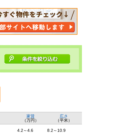
家賃
広さ
（万円）
（平米）
4.2～4.6
8.2～10.9