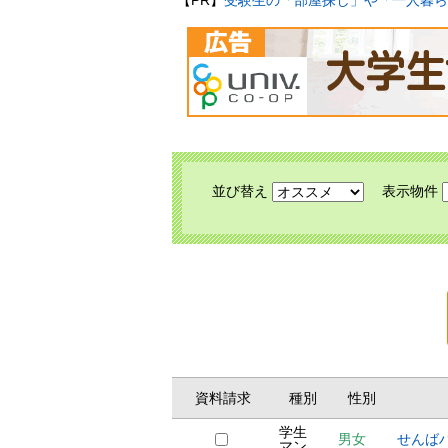
【PR】
受験生の「部屋探し」や「一人暮ら
並び替え
表示物件
資料請求
種別
性別
学生
男女
せんば
マン