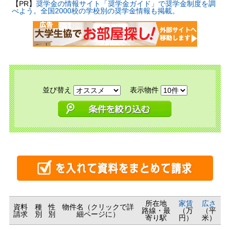
【PR】
奨学金の情報サイト「奨学金ガイド」で奨学金制度を調
べよう。全国2000校の学校別の奨学金情報も掲載。
並び替え
表示物件
所在地
家賃
広さ
資料
種
性
物件名（クリックで詳
路線・最
（万
（平
請求
別
別
細ページに）
寄り駅
円）
米）