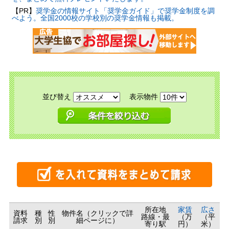
【PR】
奨学金の情報サイト「奨学金ガイド」で奨学金制度を調
べよう。全国2000校の学校別の奨学金情報も掲載。
並び替え
表示物件
所在地
家賃
広さ
資料
種
性
物件名（クリックで詳
路線・最
（万
（平
請求
別
別
細ページに）
寄り駅
円）
米）