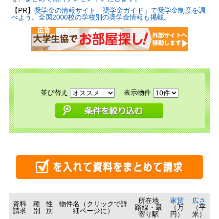
【PR】
奨学金の情報サイト「奨学金ガイド」で奨学金制度を調
べよう。全国2000校の学校別の奨学金情報も掲載。
並び替え
表示物件
所在地
家賃
広さ
資料
種
性
物件名（クリックで詳
路線・最
（万
（平
請求
別
別
細ページに）
寄り駅
円）
米）