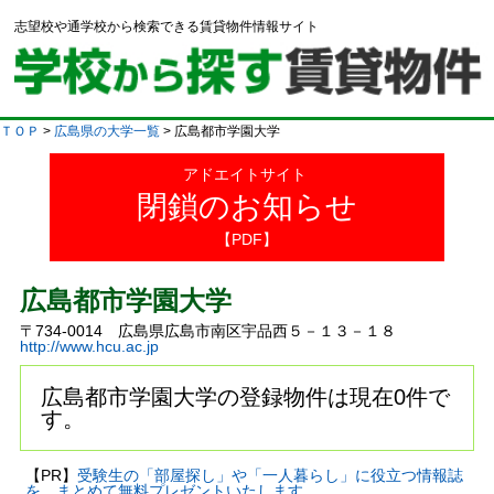
志望校や通学校から検索できる賃貸物件情報サイト
ＴＯＰ
>
広島県の大学一覧
> 広島都市学園大学
アドエイトサイト
閉鎖のお知らせ
【PDF】
広島都市学園大学
〒734-0014 広島県広島市南区宇品西５－１３－１８
http://www.hcu.ac.jp
広島都市学園大学の登録物件は現在0件で
す。
【PR】
受験生の「部屋探し」や「一人暮らし」に役立つ情報誌
を、まとめて無料プレゼントいたします。