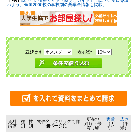
【PR】
奨学金の情報サイト「奨学金ガイド」で奨学金制度を調
べよう。全国2000校の学校別の奨学金情報も掲載。
並び替え
表示物件
所在地
家賃
広さ
資料
種
性
物件名（クリックで詳
路線・最
（万
（平
請求
別
別
細ページに）
寄り駅
円）
米）