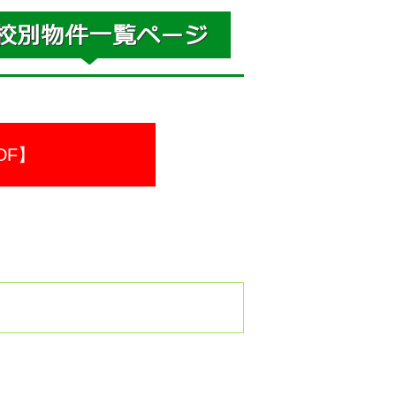
DF】
。