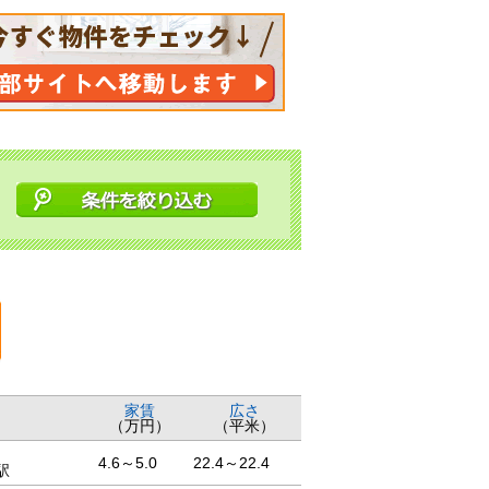
家賃
広さ
（万円）
（平米）
4.6～5.0
22.4～22.4
駅