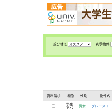
並び替え
表示物件
資料請求
種別
性別
物件名
学生
男女
グレースⅠ
アパ