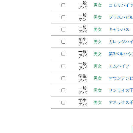
一般
男女
コモリハイ
アパ
一般
男女
プラスパビ
マン
一般
男女
キャンパス
アパ
学生
男女
カレッジハ
アパ
一般
男女
第3ベルハウ
アパ
一般
男女
エムハイツ
アパ
学生
男女
マウンテン
アパ
一般
男女
サンライズ
アパ
学生
男女
アネックス
アパ