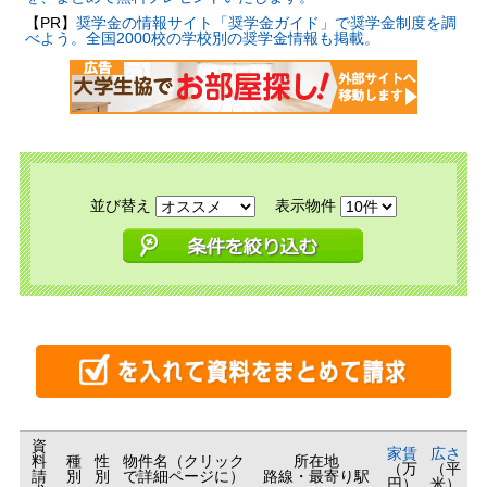
【PR】
奨学金の情報サイト「奨学金ガイド」で奨学金制度を調
べよう。全国2000校の学校別の奨学金情報も掲載。
並び替え
表示物件
資
家賃
広さ
料
種
性
物件名（クリック
所在地
（万
（平
請
別
別
で詳細ページに）
路線・最寄り駅
円）
米）