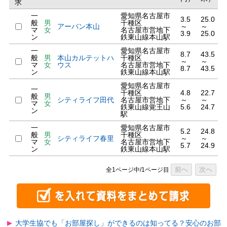
求
一
愛知県名古屋市
3.5
25.0
般
男
千種区
アーバン本山
～
～
マ
女
名古屋市営地下
3.9
25.0
ン
鉄東山線本山駅
一
愛知県名古屋市
8.7
43.5
般
男
本山カルテットハ
千種区
～
～
マ
女
ウス
名古屋市営地下
8.7
43.5
ン
鉄東山線本山駅
愛知県名古屋市
一
千種区
4.8
22.7
般
男
シティライフ田代
名古屋市営地下
～
～
マ
女
鉄東山線覚王山
5.6
24.7
ン
駅
一
愛知県名古屋市
5.2
24.8
般
男
千種区
シティライフ春里
～
～
マ
女
名古屋市営地下
5.7
24.9
ン
鉄東山線本山駅
前へ
次へ
全1ページ中/1ページ目
大学生協でも「お部屋探し」ができるのは知ってる？安心のお部