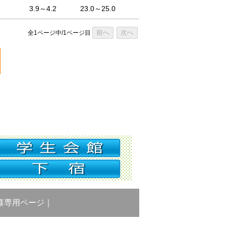
3.9～4.2
23.0～25.0
前へ
次へ
全1ページ中/1ページ目
様専用ページ
｜