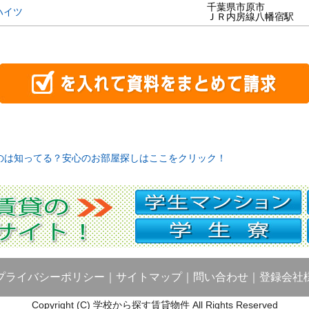
千葉県市原市
ハイツ
ＪＲ内房線八幡宿駅
のは知ってる？安心のお部屋探しはここをクリック！
プライバシーポリシー
｜
サイトマップ
｜
問い合わせ
｜
登録会社
Copyright (C) 学校から探す賃貸物件 All Rights Reserved