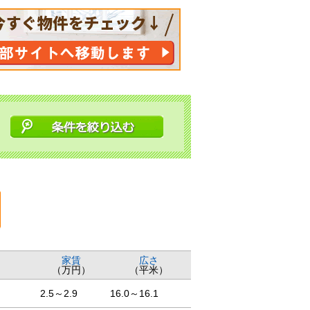
家賃
広さ
（万円）
（平米）
2.5～2.9
16.0～16.1