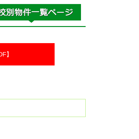
DF】
。