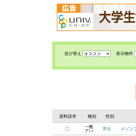
並び替え
表示物件
資料請求
種別
性別
一般
男女
メゾン
アパ