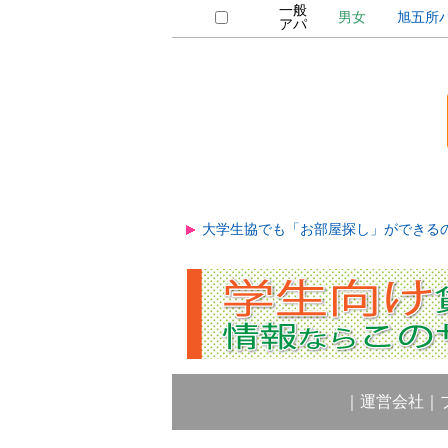
一般
男女
旭五所
アパ
大学生協でも「お部屋探し」ができる
｜
運営会社
｜