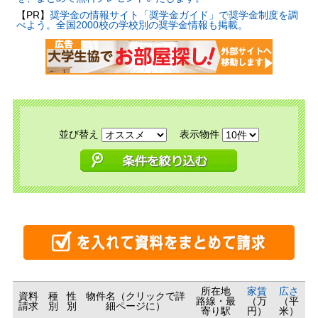
【PR】
奨学金の情報サイト「奨学金ガイド」で奨学金制度を調
べよう。全国2000校の学校別の奨学金情報も掲載。
並び替え
表示物件
所在地
家賃
広さ
資料
種
性
物件名（クリックで詳
路線・最
（万
（平
請求
別
別
細ページに）
寄り駅
円）
米）