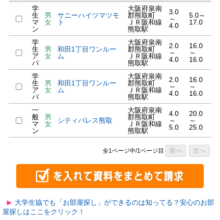
学
大阪府泉南
3.0
生
男
サニーハイツマツモ
郡熊取町
5.0～
～
マ
女
ト
ＪＲ阪和線
17.0
4.0
ン
熊取駅
学
大阪府泉南
2.0
16.0
生
男
和田1丁目ワンルー
郡熊取町
～
～
ア
女
ム
ＪＲ阪和線
4.0
16.0
パ
熊取駅
学
大阪府泉南
2.0
16.0
生
男
和田1丁目ワンルー
郡熊取町
～
～
ア
女
ム
ＪＲ阪和線
4.0
16.0
パ
熊取駅
一
大阪府泉南
4.0
20.0
般
男
郡熊取町
シティパレス熊取
～
～
マ
女
ＪＲ阪和線
5.0
25.0
ン
熊取駅
前へ
次へ
全1ページ中/1ページ目
大学生協でも「お部屋探し」ができるのは知ってる？安心のお部
屋探しはここをクリック！