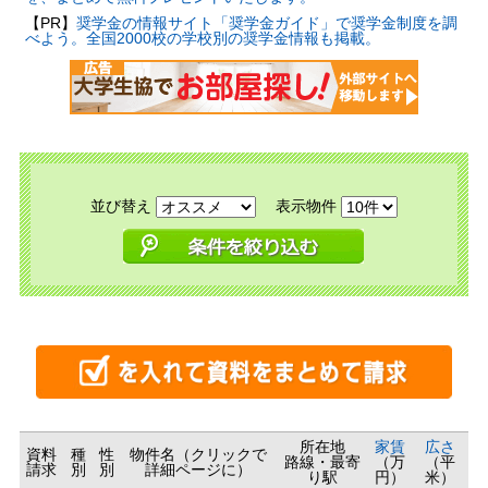
【PR】
奨学金の情報サイト「奨学金ガイド」で奨学金制度を調
べよう。全国2000校の学校別の奨学金情報も掲載。
並び替え
表示物件
所在地
家賃
広さ
資料
種
性
物件名（クリックで
路線・最寄
（万
（平
請求
別
別
詳細ページに）
り駅
円）
米）