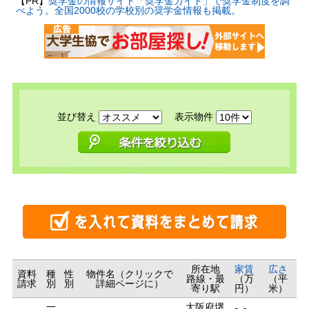
【PR】
奨学金の情報サイト「奨学金ガイド」で奨学金制度を調
べよう。全国2000校の学校別の奨学金情報も掲載。
並び替え
表示物件
所在地
家賃
広さ
資料
種
性
物件名（クリックで
路線・最
（万
（平
請求
別
別
詳細ページに）
寄り駅
円）
米）
一
大阪府堺