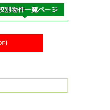
DF】
。