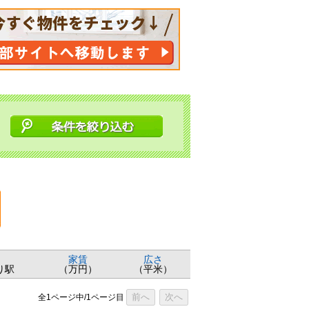
家賃
広さ
り駅
（万円）
（平米）
前へ
次へ
全1ページ中/1ページ目