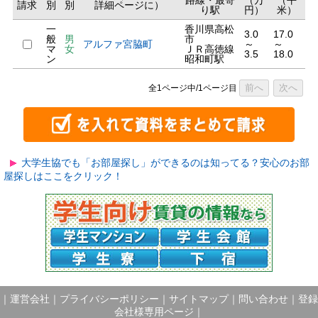
路線・最寄
（万
（平
請求
別
別
詳細ページに）
り駅
円）
米）
一
香川県高松
3.0
17.0
般
男
市
アルファ宮脇町
～
～
マ
女
ＪＲ高徳線
3.5
18.0
ン
昭和町駅
前へ
次へ
全1ページ中/1ページ目
大学生協でも「お部屋探し」ができるのは知ってる？安心のお部
屋探しはここをクリック！
｜
運営会社
｜
プライバシーポリシー
｜
サイトマップ
｜
問い合わせ
｜
登録
会社様専用ページ
｜