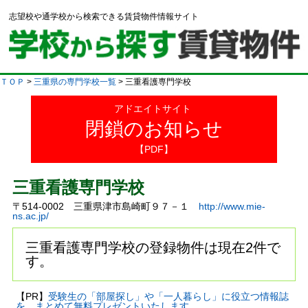
志望校や通学校から検索できる賃貸物件情報サイト
ＴＯＰ
>
三重県の専門学校一覧
> 三重看護専門学校
アドエイトサイト
閉鎖のお知らせ
【PDF】
三重看護専門学校
〒514-0002 三重県津市島崎町９７－１
http://www.mie-
ns.ac.jp/
三重看護専門学校の登録物件は現在2件で
す。
【PR】
受験生の「部屋探し」や「一人暮らし」に役立つ情報誌
を、まとめて無料プレゼントいたします。