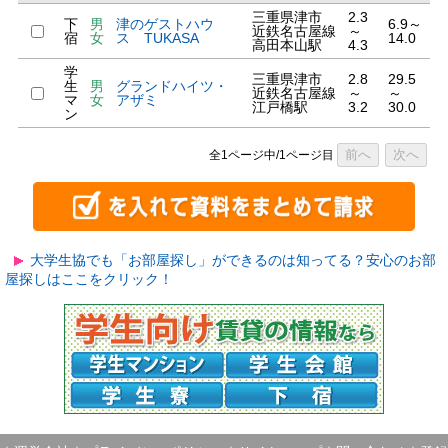
三重県津市
2.3
下
男
津のゲストハウ
6.9～
近鉄名古屋線
～
宿
女
ス TUKASA
14.0
高田本山駅
4.3
学
三重県津市
2.8
29.5
生
男
グランドハイツ・
近鉄名古屋線
～
～
マ
女
アザミ
江戸橋駅
3.2
30.0
ン
前へ
次へ
全1ページ中/1ページ目
大学生協でも「お部屋探し」ができるのは知ってる？安心のお部
屋探しはここをクリック！