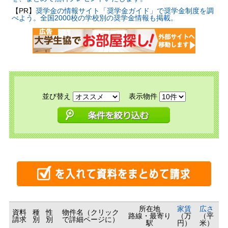
【PR】
奨学金の情報サイト「奨学金ガイド」で奨学金制度を調
べよう。全国2000校の学校別の奨学金情報も掲載。
並び替え
表示物件
所在地
家賃
広さ
資料
種
性
物件名（クリック
路線・最寄り
（万
（平
請求
別
別
で詳細ページに）
駅
円）
米）