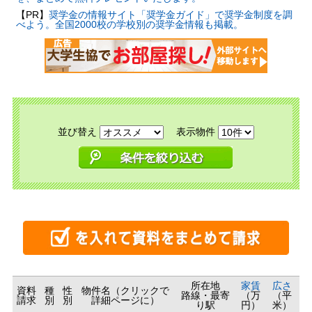
【PR】
奨学金の情報サイト「奨学金ガイド」で奨学金制度を調
べよう。全国2000校の学校別の奨学金情報も掲載。
並び替え
表示物件
所在地
家賃
広さ
資料
種
性
物件名（クリックで
路線・最寄
（万
（平
請求
別
別
詳細ページに）
り駅
円）
米）