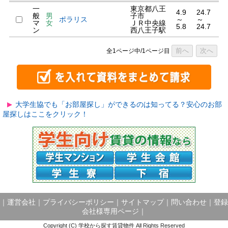
一
東京都八王
4.9
24.7
般
男
子市
ポラリス
～
～
マ
女
ＪＲ中央線
5.8
24.7
ン
西八王子駅
前へ
次へ
全1ページ中/1ページ目
大学生協でも「お部屋探し」ができるのは知ってる？安心のお部
屋探しはここをクリック！
｜
運営会社
｜
プライバシーポリシー
｜
サイトマップ
｜
問い合わせ
｜
登録
会社様専用ページ
｜
Copyright (C) 学校から探す賃貸物件 All Rights Reserved