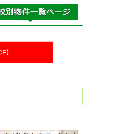
DF】
。