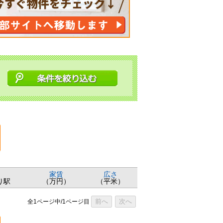
家賃
広さ
り駅
（万円）
（平米）
前へ
次へ
全1ページ中/1ページ目