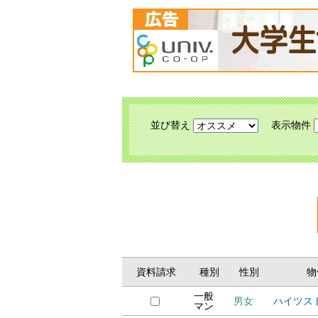
並び替え
表示物件
資料請求
種別
性別
物
一般
男女
ハイツス
マン