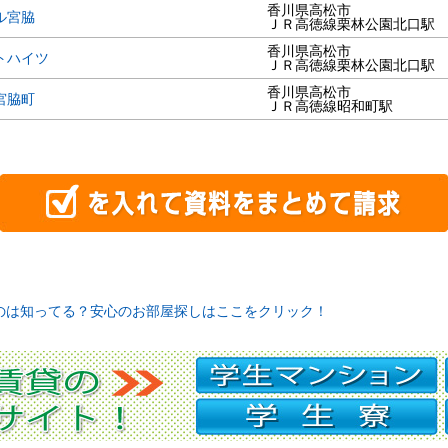
香川県高松市
ル宮脇
ＪＲ高徳線栗林公園北口駅
香川県高松市
トハイツ
ＪＲ高徳線栗林公園北口駅
香川県高松市
宮脇町
ＪＲ高徳線昭和町駅
のは知ってる？安心のお部屋探しはここをクリック！