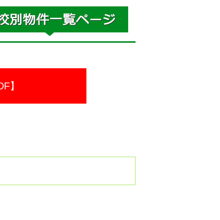
DF】
。