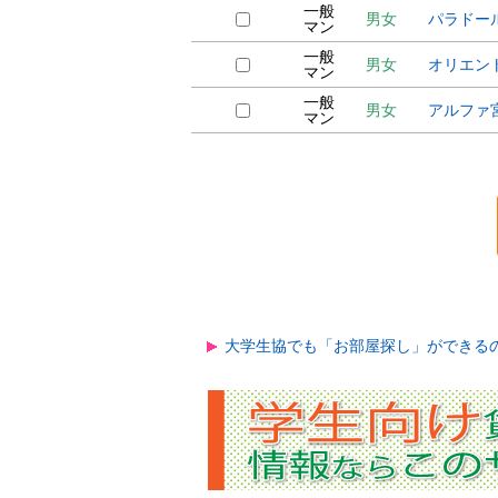
一般
男女
パラドー
マン
一般
男女
オリエン
マン
一般
男女
アルファ
マン
大学生協でも「お部屋探し」ができる