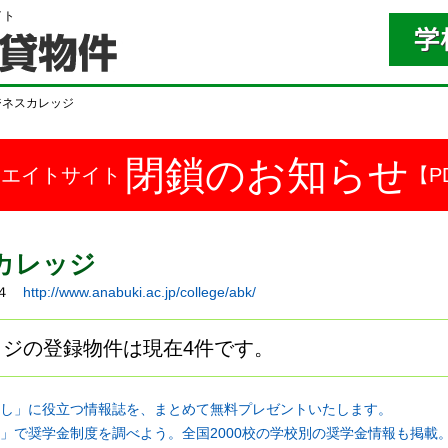
イト
ジネスカレッジ
閉鎖のお知らせ
ドエイトサイト
【P
カレッジ
１４
http://www.anabuki.ac.jp/college/abk/
ジの登録物件は現在4件です。
し」に役立つ情報誌を、まとめて無料プレゼントいたします。
」で奨学金制度を調べよう。全国2000校の学校別の奨学金情報も掲載