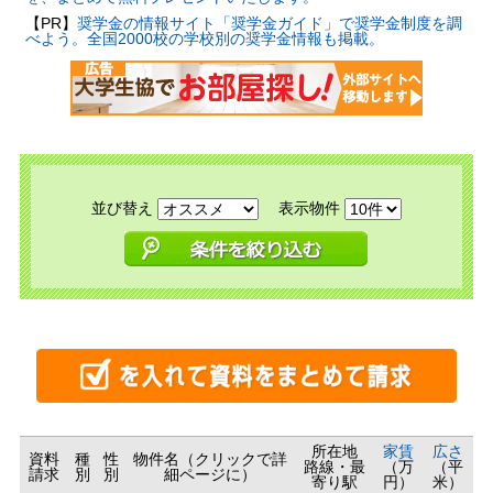
【PR】
奨学金の情報サイト「奨学金ガイド」で奨学金制度を調
べよう。全国2000校の学校別の奨学金情報も掲載。
並び替え
表示物件
所在地
家賃
広さ
資料
種
性
物件名（クリックで詳
路線・最
（万
（平
請求
別
別
細ページに）
寄り駅
円）
米）