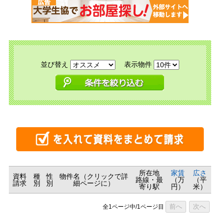
並び替え
表示物件
所在地
家賃
広さ
資料
種
性
物件名（クリックで詳
路線・最
（万
（平
請求
別
別
細ページに）
寄り駅
円）
米）
前へ
次へ
全1ページ中/1ページ目