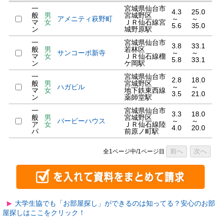
一
宮城県仙台市
4.3
25.0
般
男
宮城野区
アメニティ萩野町
～
～
マ
女
ＪＲ仙石線宮
5.6
35.0
ン
城野原駅
一
宮城県仙台市
3.8
33.1
般
男
若林区
サンコーポ新寺
～
～
マ
女
ＪＲ仙石線榴
5.8
33.1
ン
ケ岡駅
一
宮城県仙台市
2.8
18.0
般
男
宮城野区
ハガビル
～
～
マ
女
地下鉄東西線
3.5
21.0
ン
薬師堂駅
一
宮城県仙台市
3.3
18.0
般
男
宮城野区
バービーハウス
～
～
ア
女
ＪＲ仙石線陸
4.0
20.0
パ
前原ノ町駅
前へ
次へ
全1ページ中/1ページ目
大学生協でも「お部屋探し」ができるのは知ってる？安心のお部
屋探しはここをクリック！