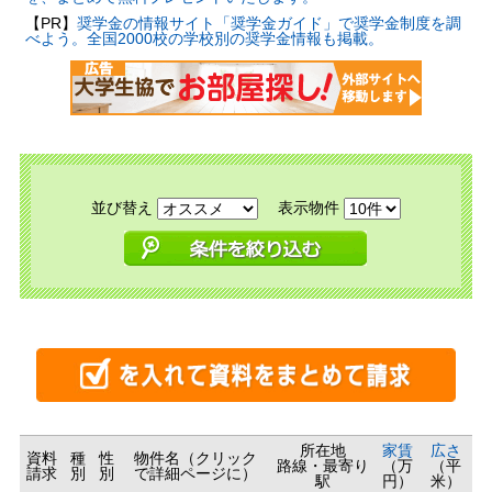
【PR】
奨学金の情報サイト「奨学金ガイド」で奨学金制度を調
べよう。全国2000校の学校別の奨学金情報も掲載。
並び替え
表示物件
所在地
家賃
広さ
資料
種
性
物件名（クリック
路線・最寄り
（万
（平
請求
別
別
で詳細ページに）
駅
円）
米）