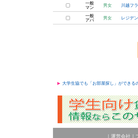
一般
男女
川越フ
マン
一般
男女
レジデ
アパ
大学生協でも「お部屋探し」ができる
｜
運営会社
｜