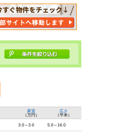
家賃
広さ
（万円）
（平米）
3.0～3.0
5.0～16.0