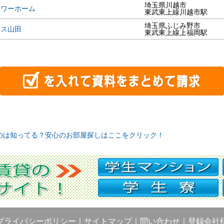
埼玉県川越市
ラワーホーム
東武東上線川越市駅
埼玉県ふじみ野市
ンス山田
東武東上線上福岡駅
のは知ってる？安心のお部屋探しはここをクリック！
プライバシーポリシー
｜
サイトマップ
｜
問い合わせ
｜
登録会社