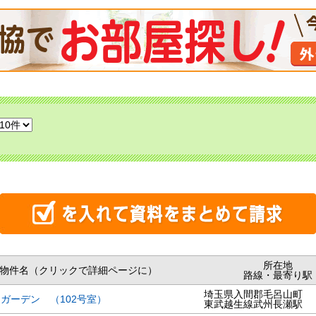
所在地
物件名（クリックで詳細ページに）
路線・最寄り駅
埼玉県入間郡毛呂山町
ガーデン （102号室）
東武越生線武州長瀬駅