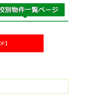
DF】
。