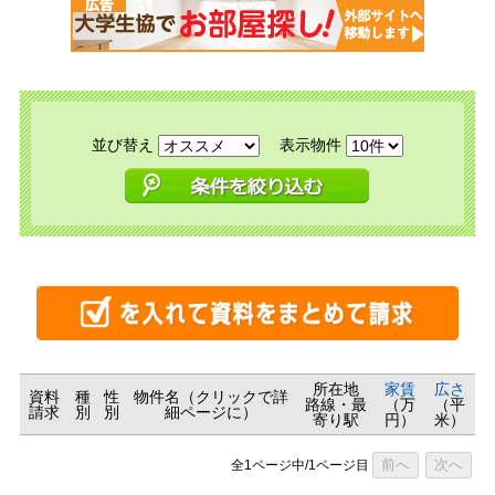
並び替え
表示物件
所在地
家賃
広さ
資料
種
性
物件名（クリックで詳
路線・最
（万
（平
請求
別
別
細ページに）
寄り駅
円）
米）
前へ
次へ
全1ページ中/1ページ目