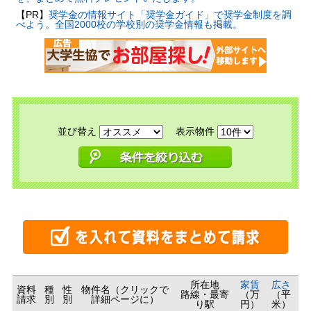
【PR】
奨学金の情報サイト「奨学金ガイド」で奨学金制度を調
べよう。全国2000校の学校別の奨学金情報も掲載。
並び替え
表示物件
所在地
家賃
広さ
資料
種
性
物件名（クリックで
路線・最寄
（万
（平
請求
別
別
詳細ページに）
り駅
円）
米）