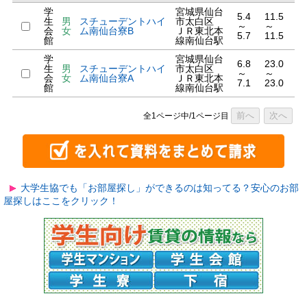
学
宮城県仙台
5.4
11.5
生
男
スチューデントハイ
市太白区
～
～
会
女
ム南仙台寮B
ＪＲ東北本
5.7
11.5
館
線南仙台駅
学
宮城県仙台
6.8
23.0
生
男
スチューデントハイ
市太白区
～
～
会
女
ム南仙台寮A
ＪＲ東北本
7.1
23.0
館
線南仙台駅
前へ
次へ
全1ページ中/1ページ目
大学生協でも「お部屋探し」ができるのは知ってる？安心のお部
屋探しはここをクリック！