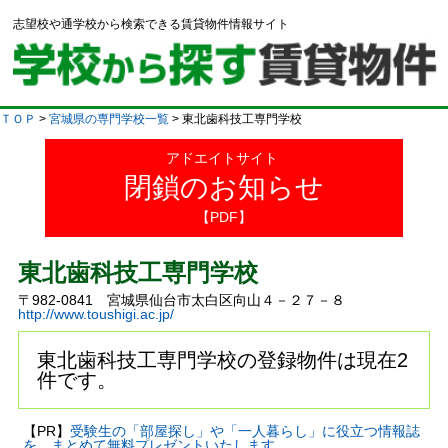
志望校や通学校から検索できる賃貸物件情報サイト
ＴＯＰ
>
宮城県の専門学校一覧
> 東北歯科技工専門学校
アドエイトサイト
閉鎖のお知らせ
【PDF】
東北歯科技工専門学校
〒982-0841 宮城県仙台市太白区向山４－２７－８
http://www.toushigi.ac.jp/
東北歯科技工専門学校の登録物件は現在2
件です。
【PR】
受験生の「部屋探し」や「一人暮らし」に役立つ情報誌
を、まとめて無料プレゼントいたします。