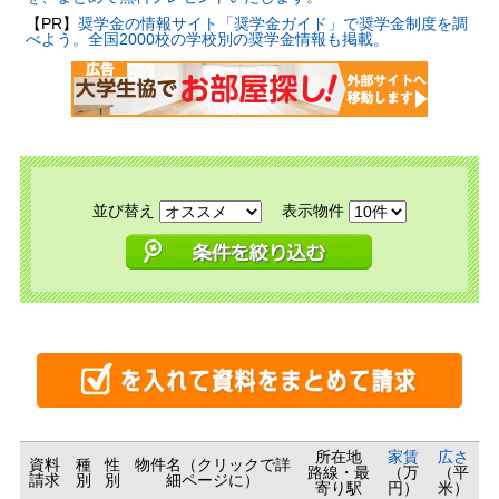
【PR】
奨学金の情報サイト「奨学金ガイド」で奨学金制度を調
べよう。全国2000校の学校別の奨学金情報も掲載。
並び替え
表示物件
所在地
家賃
広さ
資料
種
性
物件名（クリックで詳
路線・最
（万
（平
請求
別
別
細ページに）
寄り駅
円）
米）