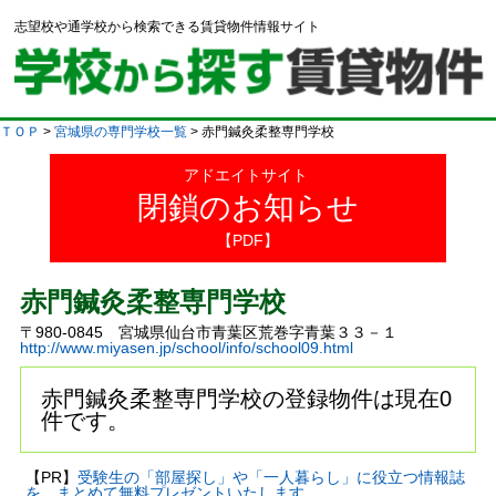
志望校や通学校から検索できる賃貸物件情報サイト
ＴＯＰ
>
宮城県の専門学校一覧
> 赤門鍼灸柔整専門学校
アドエイトサイト
閉鎖のお知らせ
【PDF】
赤門鍼灸柔整専門学校
〒980-0845 宮城県仙台市青葉区荒巻字青葉３３－１
http://www.miyasen.jp/school/info/school09.html
赤門鍼灸柔整専門学校の登録物件は現在0
件です。
【PR】
受験生の「部屋探し」や「一人暮らし」に役立つ情報誌
を、まとめて無料プレゼントいたします。