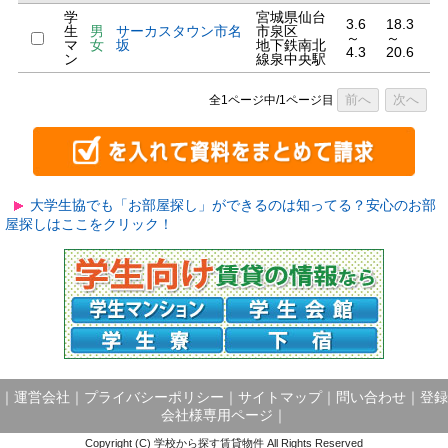
学
宮城県仙台
3.6
18.3
生
男
サーカスタウン市名
市泉区
～
～
マ
女
坂
地下鉄南北
4.3
20.6
ン
線泉中央駅
前へ
次へ
全1ページ中/1ページ目
大学生協でも「お部屋探し」ができるのは知ってる？安心のお部
屋探しはここをクリック！
｜
運営会社
｜
プライバシーポリシー
｜
サイトマップ
｜
問い合わせ
｜
登録
会社様専用ページ
｜
Copyright (C) 学校から探す賃貸物件 All Rights Reserved