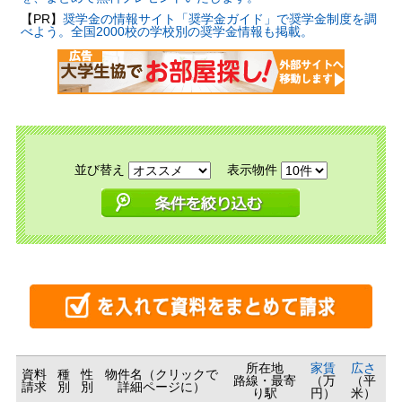
【PR】
奨学金の情報サイト「奨学金ガイド」で奨学金制度を調
べよう。全国2000校の学校別の奨学金情報も掲載。
並び替え
表示物件
所在地
家賃
広さ
資料
種
性
物件名（クリックで
路線・最寄
（万
（平
請求
別
別
詳細ページに）
り駅
円）
米）