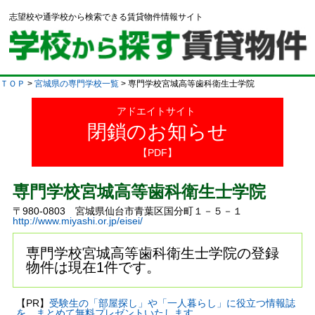
志望校や通学校から検索できる賃貸物件情報サイト
ＴＯＰ
>
宮城県の専門学校一覧
> 専門学校宮城高等歯科衛生士学院
アドエイトサイト
閉鎖のお知らせ
【PDF】
専門学校宮城高等歯科衛生士学院
〒980-0803 宮城県仙台市青葉区国分町１－５－１
http://www.miyashi.or.jp/eisei/
専門学校宮城高等歯科衛生士学院の登録
物件は現在1件です。
【PR】
受験生の「部屋探し」や「一人暮らし」に役立つ情報誌
を、まとめて無料プレゼントいたします。