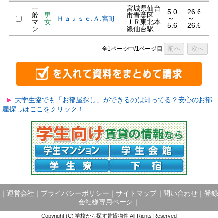
一
宮城県仙台
5.0
26.6
般
男
市青葉区
Ｈａｕｓｅ.Ａ.宮町
～
～
マ
女
ＪＲ東北本
5.6
26.6
ン
線仙台駅
前へ
次へ
全1ページ中/1ページ目
大学生協でも「お部屋探し」ができるのは知ってる？安心のお部
屋探しはここをクリック！
｜
運営会社
｜
プライバシーポリシー
｜
サイトマップ
｜
問い合わせ
｜
登録
会社様専用ページ
｜
Copyright (C) 学校から探す賃貸物件 All Rights Reserved