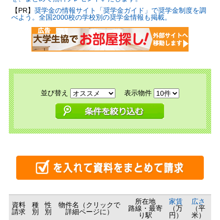
【PR】
奨学金の情報サイト「奨学金ガイド」で奨学金制度を調
べよう。全国2000校の学校別の奨学金情報も掲載。
並び替え
表示物件
所在地
家賃
広さ
資料
種
性
物件名（クリックで
路線・最寄
（万
（平
請求
別
別
詳細ページに）
り駅
円）
米）