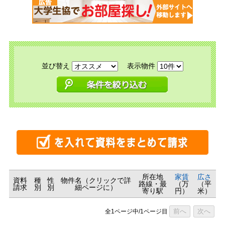
並び替え
表示物件
所在地
家賃
広さ
資料
種
性
物件名（クリックで詳
路線・最
（万
（平
請求
別
別
細ページに）
寄り駅
円）
米）
前へ
次へ
全1ページ中/1ページ目