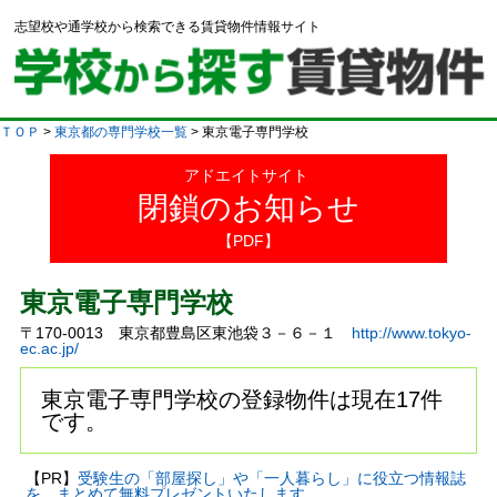
志望校や通学校から検索できる賃貸物件情報サイト
ＴＯＰ
>
東京都の専門学校一覧
> 東京電子専門学校
アドエイトサイト
閉鎖のお知らせ
【PDF】
東京電子専門学校
〒170-0013 東京都豊島区東池袋３－６－１
http://www.tokyo-
ec.ac.jp/
東京電子専門学校の登録物件は現在17件
です。
【PR】
受験生の「部屋探し」や「一人暮らし」に役立つ情報誌
を、まとめて無料プレゼントいたします。