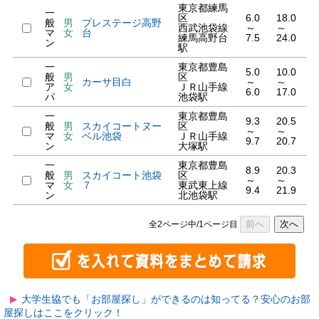
東京都練馬
一
区
6.0
18.0
般
男
プレステージ高野
西武池袋線
～
～
マ
女
台
練馬高野台
7.5
24.0
ン
駅
一
東京都豊島
5.0
10.0
般
男
区
カーサ目白
～
～
ア
女
ＪＲ山手線
6.0
17.0
パ
池袋駅
一
東京都豊島
9.3
20.5
般
男
スカイコートヌー
区
～
～
マ
女
ベル池袋
ＪＲ山手線
9.7
20.7
ン
大塚駅
一
東京都豊島
8.9
20.3
般
男
スカイコート池袋
区
～
～
マ
女
７
東武東上線
9.4
21.9
ン
北池袋駅
前へ
次へ
全2ページ中/1ページ目
大学生協でも「お部屋探し」ができるのは知ってる？安心のお部
屋探しはここをクリック！