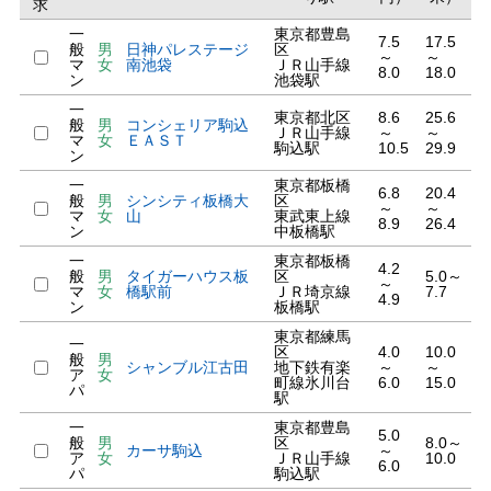
求
一
東京都豊島
7.5
17.5
般
男
日神パレステージ
区
～
～
マ
女
南池袋
ＪＲ山手線
8.0
18.0
ン
池袋駅
一
東京都北区
8.6
25.6
般
男
コンシェリア駒込
ＪＲ山手線
～
～
マ
女
ＥＡＳＴ
駒込駅
10.5
29.9
ン
一
東京都板橋
6.8
20.4
般
男
シンシティ板橋大
区
～
～
マ
女
山
東武東上線
8.9
26.4
ン
中板橋駅
一
東京都板橋
4.2
般
男
タイガーハウス板
区
5.0～
～
マ
女
橋駅前
ＪＲ埼京線
7.7
4.9
ン
板橋駅
東京都練馬
一
区
4.0
10.0
般
男
シャンブル江古田
地下鉄有楽
～
～
ア
女
町線氷川台
6.0
15.0
パ
駅
一
東京都豊島
5.0
般
男
区
8.0～
カーサ駒込
～
ア
女
ＪＲ山手線
10.0
6.0
パ
駒込駅