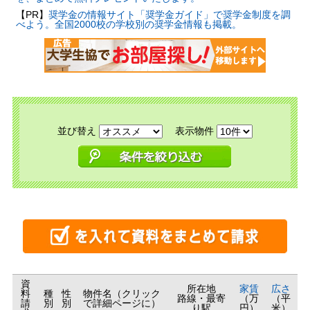
【PR】
奨学金の情報サイト「奨学金ガイド」で奨学金制度を調
べよう。全国2000校の学校別の奨学金情報も掲載。
並び替え
表示物件
資
所在地
家賃
広さ
料
種
性
物件名（クリック
路線・最寄
（万
（平
請
別
別
で詳細ページに）
り駅
円）
米）