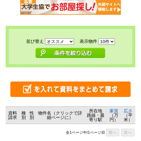
並び替え
表示物件
所在地
家賃
広さ
資料
種
性
物件名（クリックで詳
路線・最
（万
（平
請求
別
別
細ページに）
寄り駅
円）
米）
前へ
次へ
全1ページ中/1ページ目